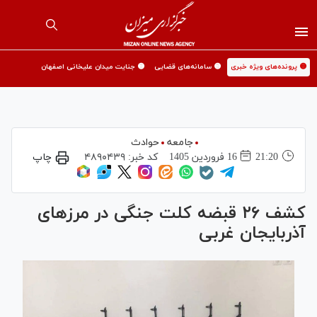
🟡 پرونده‌های ویژه خبری
🟡 سامانه‌های قضایی
🟡 جنایت میدان علیخانی اصفهان
جامعه
حوادث
21:20
16 فروردين 1405
کد خبر:
۴۸۹۰۴۳۹
چاپ
کشف ۲۶ قبضه کلت جنگی در مرزهای
آذربایجان غربی