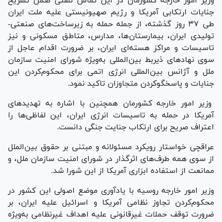
وزیر امور خارجه کشورمان در این تماس تلفنی ضمن تشریح
جنایات ارتکابی آمریکا و رژیم صهیونیستی علیه ملت ایران
طی ۳۷ روز گذشته، از جمله حمله به زیرساخت‌های صنعتی-
تولیدی ایران، بیمارستان‌ها، مدارس، متاطق مسکونی و نیز
تاسیسات و مراکز هسته‌ای ایران، بر ضرورت اقدام عاجل از
سوی نهادهای ذیربط بین‌المللی به‌ویژه شورای امنیت سازمان
ملل و آژانس بین‌المللی انرژی اتمی برای محکوم‌کردن این
جنایات و پاسخگوکردن متجاوزان تاکید نمود.
وزیر امور خارجه کشورمان همچنین با اشاره به تهدیدهای
آمریکا در حمله به تاسیسات انرژی ایران، این لفاظی‌ها را
اعتراف صریح برای ارتکاب جنایت جنگی دانست.
عراقچی خواستار رویکرد مسئولانه و مبتنی بر حقوق بین‌الملل
از سوی همه طرف‌های اثرگذار در شورای امنیت سازمان ملل، و
ممانعت از استفاده ابزاری آمریکا از این شورا شد.
وزیر امور خارجه روسیه با یادآوری موضع اصولی این کشور در
محکوم‌کردن تجاوز نظامی آمریکا و اسرائیل علیه ایران، بر
ضرورت توقف حملات غیرقانونی علیه اهداف غیرنظامی به‌ویژه