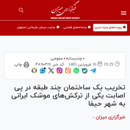
🟡 پرونده‌های ویژه خبری
🟡 سامانه‌های قضایی
🟡 جنایت میدان علیخانی اصفهان
چندرسانه
عمومی
19:29
16 فروردين 1405
کد خبر:
۴۸۹۰۴۱۹
چاپ
تخریب یک ساختمان چند طبقه در پی
اصابت یکی از ترکش‌های موشک ایرانی
به شهر حیفا
خبرگزاری میزان
-