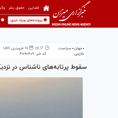
قضایی
حقوق بشر
وکی
🟡 پرونده‌های ویژه خبری
🟡 
جهان
سیاست
18:37
16 فروردين 1405
خارجی
کد خبر:
۴۸۹۰۴۰۹
سقوط پرتابه‌های ناشناس در نزدی