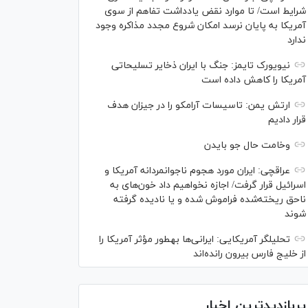
شرایط است/ تا موارد نقض یادداشت تفاهم از سوی
آمریکا به پایان نرسد امکان شروع مجدد مذاکره وجود
ندارد
نیویورک تایمز: جنگ با ایران ذخایر تسلیحاتی
آمریکا را کاهش داده است
ارتش یمن: تاسیسات آرامکو را در جیزان هدف
قرار دادیم
وخامت حال جو بایدن
عراقچی: ایران مورد هجوم ناجوانمردانه آمریکا و
اسرائیل قرار گرفت/ اجازه نخواهیم داد خون‌های به
ناحق ریخته‌شده فراموش شده و یا نادیده گرفته
شوند
تحلیلگر آمریکایی: ایرانی‌ها به‎طور مؤثر آمریکا را
از خلیج فارس بیرون رانده‌اند
پربازدیدترین اخبار