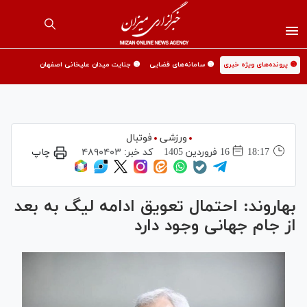
🟡 پرونده‌های ویژه خبری
🟡 سامانه‌های قضایی
🟡 جنایت میدان علیخانی اصفهان
ورزشی
فوتبال
18:17
16 فروردين 1405
کد خبر:
۴۸۹۰۴۰۳
چاپ
بهاروند: احتمال تعویق ادامه لیگ به بعد
از جام جهانی وجود دارد