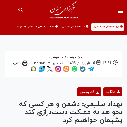
🟡 پرونده‌های ویژه خبری
🟡 سامانه‌های قضایی
🟡 جنایت میدان علیخانی اصفهان
چندرسانه
عمومی
17:51
16 فروردين 1405
کد خبر:
۴۸۹۰۳۹۴
چاپ
Play
دانلود
کد ویدیو
Video
بهداد سلیمی: دشمن و هر کسی که
بخواهد به مملکت دست‌درازی کند
پشیمان خواهیم کرد