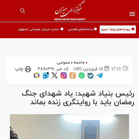
🟡 پرونده‌های ویژه خبری
🟡 سامانه‌های قضایی
🟡 جنایت میدان علیخانی اصفهان
جامعه
عمومی
17:21
16 فروردين 1405
کد خبر:
۴۸۹۰۳۹۱
چاپ
رئیس بنیاد شهید: یاد شهدای جنگ
رمضان باید با روایتگری زنده بماند