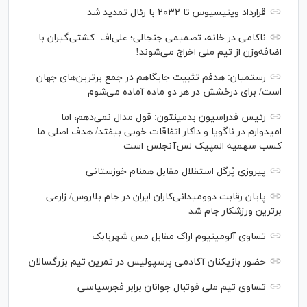
قرارداد وینیسیوس تا ۲۰۳۲ با رئال‌ تمدید شد
ناکامی در خانه، تصمیمی جنجالی؛ علی‌اف: کشتی‌گیران با
اضافه‌وزن از تیم ملی اخراج می‌شوند!
رستمیان: هدفم تثبیت جایگاهم در جمع برترین‌های جهان
است/ برای درخشش در هر دو ماده آماده می‌شوم
رئیس فدراسیون بدمینتون: قول مدال نمی‌دهم، اما
امیدوارم در ناگویا و داکار اتفاقات خوبی بیفتد/ هدف اصلی ما
کسب سهمیه المپیک لس‌آنجلس است
پیروزی پُرگل استقلال مقابل همنام خوزستانی
پایان رقابت دوومیدانی‌کاران ایران در جام بلاروس/ زارعی
برترین ورزشکار جام شد
تساوی آلومینیوم اراک مقابل مس شهربابک
حضور بازیکنان آکادمی پرسپولیس در تمرین تیم بزرگسالان
تساوی تیم ملی فوتبال جوانان برابر فجرسپاسی