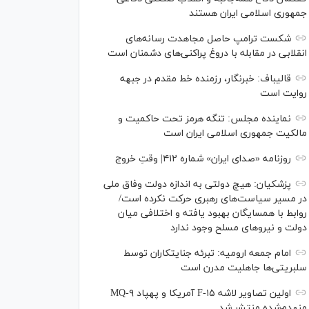
جمهوری اسلامی ایران هستند
شکست ترامپ حاصل مجاهدت رسانه‌های
انقلابی در مقابله با دروغ پراکنی‌های دشمنان است
قالیباف: خبرنگار، رزمنده خط مقدم در جبهه
روایت است
نماینده مجلس: تنگه هرمز تحت حاکمیت و
مالکیت جمهوری اسلامی ایران است
روزنامه «صدای ایران» شماره ۴۱۲| وقتِ خروج
پزشکیان: هیچ دولتی به اندازه دولت وفاق ملی
در مسیر سیاست‌های رهبری حرکت نکرده است/
روابط با همسایگان بهبود یافته و اختلافی میان
دولت و نیروهای مسلح وجود ندارد
امام جمعه ارومیه: تبرئه جنایتکاران توسط
سلبریتی‌ها جاهلیت مدرن است
اولین تصاویر لاشه F-۱۵ آمریکا و پهپاد MQ-۹
منهدم‌شده منتشر شد