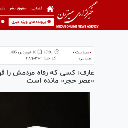
قضایی
حقوق بشر
وکی
🟡 پرونده‌های ویژه خبری
🟡 
سیاست
17:01
16 فروردين 1405
عمومی
کد خبر:
۴۸۹۰۳۸۲
عارف: کسی که رفاه مردمش را قربا
«عصر حجر» مانده‌ است