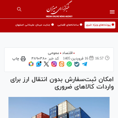
🟡 پرونده‌های ویژه خبری
🟡 سامانه‌های قضایی
🟡 جنایت میدان علیخانی اصفهان
اقتصاد
عمومی
16:57
16 فروردين 1405
کد خبر:
۴۸۹۰۳۸۰
چاپ
امکان ثبت‌سفارش بدون انتقال ارز برای
واردات کالا‌های ضروری