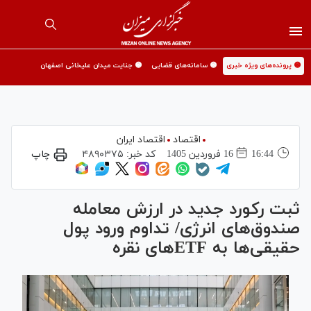
🟡 پرونده‌های ویژه خبری
🟡 سامانه‌های قضایی
🟡 جنایت میدان علیخانی اصفهان
اقتصاد
اقتصاد ایران
16:44
16 فروردين 1405
کد خبر:
۴۸۹۰۳۷۵
چاپ
ثبت رکورد جدید در ارزش معامله
صندوق‌های انرژی/ تداوم ورود پول
حقیقی‌ها به ETF‌های نقره