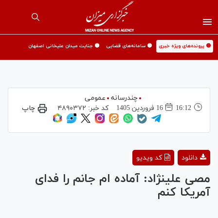
🟡 پرونده‌های ویژه خبری
🟡 سامانه‌های قضایی
🟡 جنایت میدان علیخانی اصفهان
چندرسانه
عمومی
16:12
16 فروردين 1405
کد خبر:
۴۸۹۰۳۷۲
چاپ
Play
دانلود
کد ویدیو
Video
مصی علینژاد: آماده ام جانم را فدای
آمریکا ‌کنم