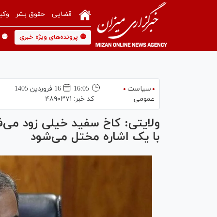
قضایی
حقوق بشر
وکی
🟡 پرونده‌های ویژه خبری
🟡 
سیاست
16:05
16 فروردين 1405
عمومی
کد خبر:
۴۸۹۰۳۷۱
ولایتی: کاخ سفید خیلی زود می‌ف
با یک اشاره مختل می‌شود