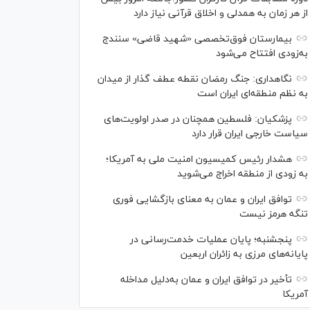
از هر زمان به همدلی و اخلاق قرآنی نیاز دارد
بیمارستان فوق‌تخصصی «شهید قاضی» سنندج
به‌زودی افتتاح می‌شود
نگاهداری: جنگ رمضان نقطه عطف گذار از میدان
به نظم منطقه‌ای ایران است
پزشکیان: فلسطین همچنان در صدر اولویت‌های
سیاست خارجی ایران قرار دارد
هشدار رئیس کمیسیون امنیت ملی به آمریکا؛
به زودی از منطقه اخراج می‌شوید
توافق ایران و عمان به معنای بازگشایی فوری
تنگه هرمز نیست
پنجشنبه؛ پایان ﻋﻤﻠﯿﺎﺕ ﺧﺪﻣﺖ‌ﺭﺳﺎﻧﯽ در
پایانه‌های مرزی ﺑﻪ ﺯﺍﺋﺮان ﺍﺭﺑﻌﯿﻦ
تأخیر در توافق ایران و عمان به‌دلیل مداخله
آمریکا