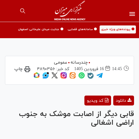
🟡 پرونده‌های ویژه خبری
🟡 سامانه‌های قضایی
🟡 جنایت میدان علیخانی اصفهان
چندرسانه
عمومی
14:45
16 فروردين 1405
کد خبر:
۴۸۹۰۳۵۶
چاپ
Play
دانلود
کد ویدیو
Video
قابی دیگر از اصابت موشک به جنوب
اراضی اشغالی