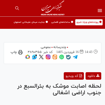
🟡 پرونده‌های ویژه خبری
🟡 سامانه‌های قضایی
🟡 جنایت میدان علیخانی اصفهان
چندرسانه
عمومی
14:43
16 فروردين 1405
کد خبر:
۴۸۹۰۳۵۵
چاپ
Play
دانلود
کد ویدیو
Video
لحظه اصابت موشک به بئرالسبع در
جنوب اراضی اشغالی