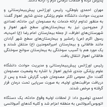
پذیرش کرده و خدمات درمانی لازم را ارائه دادند.
مهران احمدی بلوطکی، رئیس اورژانس پیش‌بیمارستانی و
مدیریت حوادث دانشگاه علوم پزشکی جندی شاپور اهواز گفت:
به منظور تداوم ارائه خدمات به مصدومان این حادثه، تعدادی
از مجروحین نیز به بیمارستان‌های سطح شهر اهواز و
شهرستان‌های اطراف، از جمله بیمارستان امام رضا (ع) امیدیه،
رسول اکرم (ص) رامشیر و بیمارستان‌های سطح شهر آبادان
مانند طالقانی و بیمارستان امیرالمومنین (ع) منتقل شدند و
یک مورد هم با آسیب سوختگی به بیمارستان سوانح سوختگی
طالقانی اهواز انتقال یافت.
رئیس اورژانس پیش‌بیمارستانی و مدیریت حوادث دانشگاه
علوم پزشکی جندی شاپور اهواز با اشاره به وضعیت مصدومان
گفت: حال عمومی اکثر مصدومان خوب گزارش شده و پس از
دریافت مراقبت‌های اولیه، به صورت سرپایی تحت درمان قرار
گرفته و مرخص شدند.
احمدی توضیح داد: از لحظات اولیه وقوع حادثه، یک دستگاه
اتوبوس‌آمبولانس به منطقه اعزام شد و کلیه کد‌های آمبولانسی