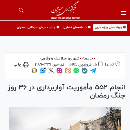
🟡 پرونده‌های ویژه خبری
🟡 سامانه‌های قضایی
🟡 جنایت میدان علیخانی اصفهان
جامعه
شهری،‌ سلامت و رفاهی
12:58
16 فروردين 1405
کد خبر:
۴۸۹۰۳۳۱
چاپ
انجام ۵۵۲ مأموریت آواربرداری در ۳۶ روز
جنگ رمضان