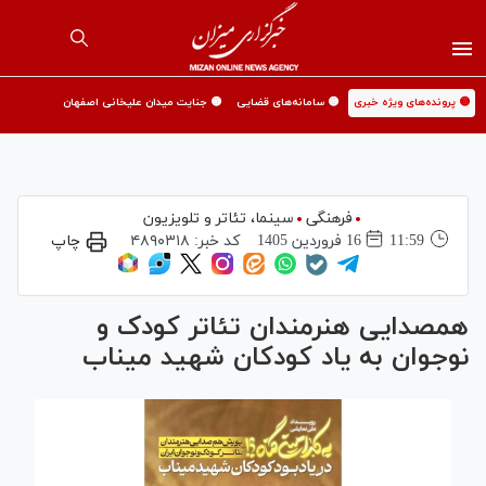
🟡 پرونده‌های ویژه خبری
🟡 سامانه‌های قضایی
🟡 جنایت میدان علیخانی اصفهان
فرهنگی
سینما،‌ تئاتر و تلویزیون
11:59
16 فروردين 1405
کد خبر:
۴۸۹۰۳۱۸
چاپ
همصدایی هنرمندان تئاتر کودک و
نوجوان به یاد کودکان شهید میناب