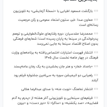
بازگشت مسعود اطیابی با «نسخهٔ آزمایشی» به تلویزیون
معاون صدا: خبر، ستون اعتماد عمومی و رکن مرجعیت
رسانه‌ای است
محمدرضا مقدسیان: دوره رفتارهای ملوک‌الطوایفی و توهم
پدرخواندگی در سینما به پایان رسیده است/ شعارهای فرهنگی
بدون اصلاح اقتصاد سینما به جایی نمی‌رسد
انتشار فهرست اعتبارات اختصاص‌یافته به برنامه‌های وزارت
فرهنگ در چهار ماهه نخست سال ۱۴۰۵
«بامداد خمار» و هنر جان بخشیدن به یک رمان عامه‌پسند
راهیابی دو انیمیشن سوره به سی‌امین جشنواره فیلم رود
آیلند
انتشار نماهنگ «نوبت منه» با صدای عبدالرضا هلالی
فیلم‌های سینمایی و تلویزیونی آخر هفته؛ از «پدرم یه آدم
فضاییه»، «صد یکشنبه» و «ساکرا» تا «دور دست» و «برون