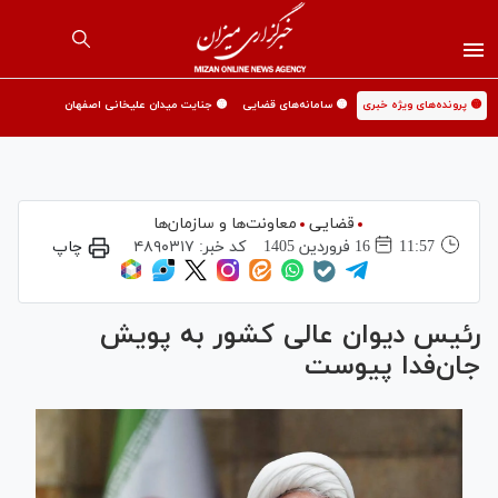
🟡 پرونده‌های ویژه خبری
🟡 سامانه‌های قضایی
🟡 جنایت میدان علیخانی اصفهان
قضایی
معاونت‌ها و سازمان‌ها
11:57
16 فروردين 1405
کد خبر:
۴۸۹۰۳۱۷
چاپ
رئیس دیوان عالی کشور به پویش
جان‌فدا پیوست