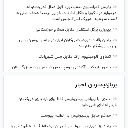
رئیس فدراسیون بدمینتون: قول مدال نمی‌دهم، اما
امیدوارم در ناگویا و داکار اتفاقات خوبی بیفتد/ هدف اصلی ما
کسب سهمیه المپیک لس‌آنجلس است
پیروزی پُرگل استقلال مقابل همنام خوزستانی
پایان رقابت دوومیدانی‌کاران ایران در جام بلاروس/ زارعی
برترین ورزشکار جام شد
تساوی آلومینیوم اراک مقابل مس شهربابک
حضور بازیکنان آکادمی پرسپولیس در تمرین تیم بزرگسالان
پربازدیدترین اخبار
عبدی: با پیراهن پرسپولیس فقط برای بُرد بازی می‌کنیم/
تارتار امضای فنی دارد
مدافع سابق پرسپولیس به الطلبه پیوست
پانادیچ: دوران پرسپولیس شیرین بود، اما فقط به قهرمانی با