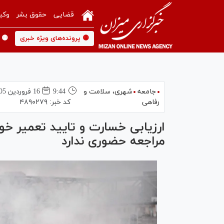
قضایی
حقوق بشر
وکی
🟡 پرونده‌های ویژه خبری
🟡 
جامعه
شهری،‌ سلامت و
9:44
16 فروردين 1405
رفاهی
کد خبر:
۴۸۹۰۲۷۹
ارزیابی خسارت و تایید تعمیر خو
مراجعه حضوری ندارد