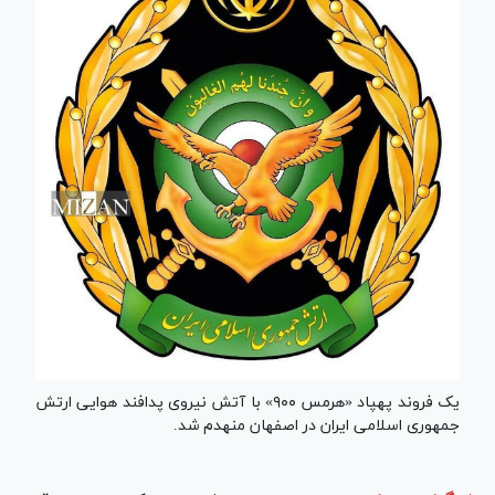
یک فروند پهپاد «هرمس ۹۰۰» با آتش نیروی پدافند هوایی ارتش
جمهوری اسلامی ایران در اصفهان منهدم شد.