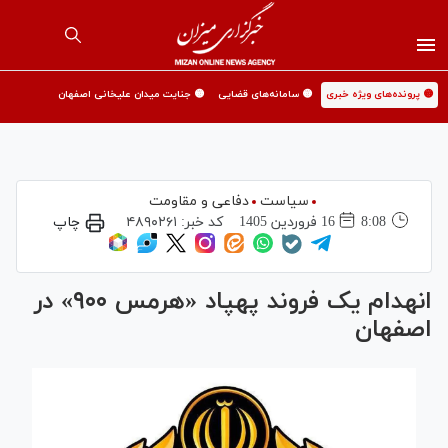
🟡 پرونده‌های ویژه خبری
🟡 سامانه‌های قضایی
🟡 جنایت میدان علیخانی اصفهان
سیاست
دفاعی و مقاومت
8:08
16 فروردين 1405
کد خبر:
۴۸۹۰۲۶۱
چاپ
انهدام یک فروند پهپاد «هرمس ۹۰۰» در
اصفهان