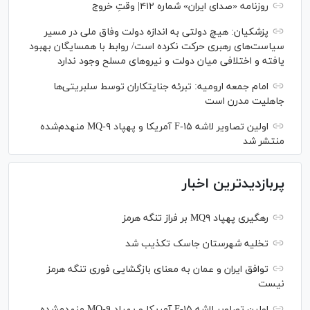
روزنامه «صدای ایران» شماره ۴۱۲| وقتِ خروج
پزشکیان: هیچ دولتی به اندازه دولت وفاق ملی در مسیر
سیاست‌های رهبری حرکت نکرده است/ روابط با همسایگان بهبود
یافته و اختلافی میان دولت و نیروهای مسلح وجود ندارد
امام جمعه ارومیه: تبرئه جنایتکاران توسط سلبریتی‌ها
جاهلیت مدرن است
اولین تصاویر لاشه F-۱۵ آمریکا و پهپاد MQ-۹ منهدم‌شده
منتشر شد
پربازدیدترین اخبار
رهگیری پهپاد MQ۹ بر فراز تنگه هرمز
تخلیه شهرستان جاسک تکذیب شد
توافق ایران و عمان به معنای بازگشایی فوری تنگه هرمز
نیست
اولین تصاویر لاشه F-۱۵ آمریکا و پهپاد MQ-۹ منهدم‌شده