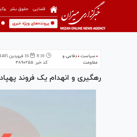
قضایی
حقوق بشر
وکی
🟡 پرونده‌های ویژه خبری
🟡 
سیاست
دفاعی و
8:10
16 فروردين 1405
مقاومت
کد خبر:
۴۸۹۰۲۵۵
رهگیری و انهدام یک فروند پهپاد پیشرفته MQ۹ د