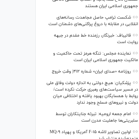
جمهوری اسلامی ایران هستند
شکست ترامپ حاصل مجاهدت رسانه‌های
انقلابی در مقابله با دروغ پراکنی‌های دشمنان است
قالیباف: خبرنگار، رزمنده خط مقدم در جبهه
روایت است
نماینده مجلس: تنگه هرمز تحت حاکمیت و
مالکیت جمهوری اسلامی ایران است
روزنامه «صدای ایران» شماره ۴۱۲| وقتِ خروج
پزشکیان: هیچ دولتی به اندازه دولت وفاق ملی
در مسیر سیاست‌های رهبری حرکت نکرده است/
روابط با همسایگان بهبود یافته و اختلافی میان
دولت و نیروهای مسلح وجود ندارد
امام جمعه ارومیه: تبرئه جنایتکاران توسط
سلبریتی‌ها جاهلیت مدرن است
اولین تصاویر لاشه F-۱۵ آمریکا و پهپاد MQ-۹
منهدم‌شده منتشر شد