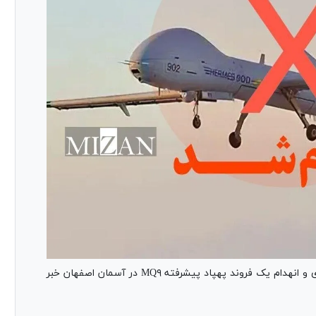
روابط عمومی سپاه پاسداران انقلاب اسلامی از رهگیری و انهدام یک فروند پهپاد پیشرفته MQ۹ در آسمان اصفهان خبر