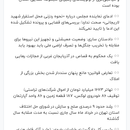
بوده است
ادعای نماینده مجلس درباره «نحوه ردزنی محل استقرار شهید
لاریجانی» صحت ندارد/ بررسی‌های قضایی و پرونده تشکیل شده
این ادعا را تایید نمی‌کند
دادستان ساری: وضعیت معیشتی و تجهیز این نیرو‌ها برای
مقابله با تخریب جنگل‌ها و تصرف اراضی ملی باید بهبود یابد
یک محکوم به قصاص در آذربایجان‌ غربی از مجازات رهایی
یافت
تعارض قوانین؛ مانع پنهان سنددار شدن بخش بزرگی از
املاک
تهاتر ۱۶۷۳ میلیارد تومان از اموال شرکت‌های تراستی/
توقیف ۸۶ خودروی لوکس، ۱۸۷ قطعه زمین و ۸۶ واحد آپارتمان
رشد حدود ۹ درصدی صلح و سازش در شورای حل اختلاف
استان تهران در خرداد ماه سال جاری نسبت به مدت مشابه سال
گذشته
رئیس کل دادگستری خراسان رضوی: تولید آثار فاخر هنری