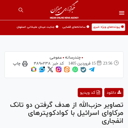
🟡 پرونده‌های ویژه خبری
🟡 سامانه‌های قضایی
🟡 جنایت میدان علیخانی اصفهان
چندرسانه
عمومی
23:56
15 فروردين 1405
کد خبر:
۴۸۹۰۲۳۸
چاپ
Play
دانلود
کد ویدیو
Video
تصاویر حزب‌الله از هدف گرفتن دو تانک
مرکاوای اسرائیل با کوادکوپتر‌های
انفجاری