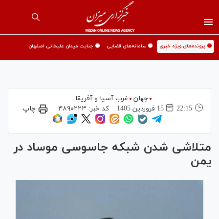
🟡 پرونده‌های ویژه خبری
🟡 سامانه‌های قضایی
🟡 جنایت میدان علیخانی اصفهان
جهان
غرب آسیا و آفریقا
22:15
15 فروردين 1405
کد خبر:
۴۸۹۰۲۲۳
چاپ
متلاشی شدن شبکه جاسوسی موساد در
یمن