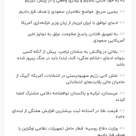
که به خود متکی باشیم و برادری واقعی را در پیش گیریم
یحیی سریع: مواضع نظامیان سعودی را هدف قرار دادیم
ادعای توافق با ایران این‌بار از زبان وزیر خزانه‌داری آمریکا
به تعویق افتادن پاسخ مقاومت عراق به تجاوز اخیر
آمریکایی سعودی
بقائی در واکنش به سخنان ترامپ: پیش از آنکه کسی
بتواند ادعای «غنائم جنگی» کند، ابتدا باید در جنگ پیروز شده
باشد
نقش لابی رژیم صهیونیستی در انتخابات آمریکا؛ آیپک از
حامیان مالی رقابت‌های انتخاباتی
عربستان، ترکیه و پاکستان توافقنامه دفاعی مشترک امضا
کردند
قیمت طلا در آستانه ثبت بیشترین افزایش هفتگی از ابتدای
۲۰۲۶
وزارت دفاع روسیه: قطار حامل تجهیزات نظامی اوکراین را
هدف قرار دادیم