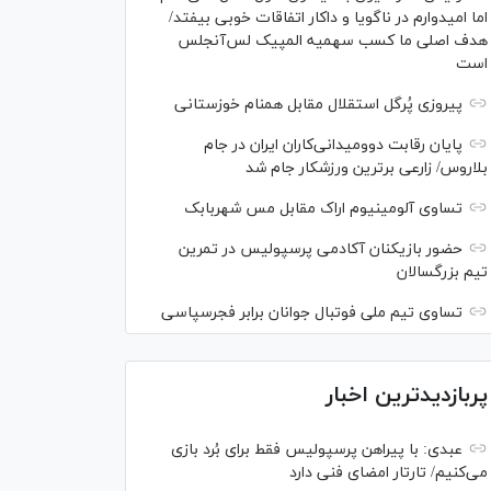
اما امیدوارم در ناگویا و داکار اتفاقات خوبی بیفتد/
هدف اصلی ما کسب سهمیه المپیک لس‌آنجلس
است
پیروزی پُرگل استقلال مقابل همنام خوزستانی
پایان رقابت دوومیدانی‌کاران ایران در جام
بلاروس/ زارعی برترین ورزشکار جام شد
تساوی آلومینیوم اراک مقابل مس شهربابک
حضور بازیکنان آکادمی پرسپولیس در تمرین
تیم بزرگسالان
تساوی تیم ملی فوتبال جوانان برابر فجرسپاسی
پربازدیدترین اخبار
عبدی: با پیراهن پرسپولیس فقط برای بُرد بازی
می‌کنیم/ تارتار امضای فنی دارد