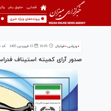
قضایی
حقوق بشر
وکی
🟡 پرونده‌های ویژه خبری
🟡 
ورزشی
فوتبال
16:05
15 فروردين 1405
کد خ
صدور آرای کمیته استیناف فدراس