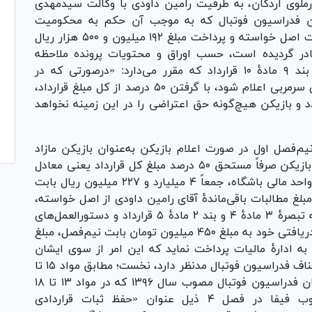
لوی اردکان، به طرفیت رامین داودی با وکالت سیدمهدی
ن فدراسیون فوتبال که به موجب آن حکم به محکومیت
تجدیدنظرخواه به پرداخت مبلغ ۵ میلیارد ریال بابت اصل خواسته و پرداخت مبلغ ۱۹۲ میلیون و ۵۰۰ هزار ریال
در گردیده است، حسب اوراق و محتویات پرونده ملاحظه
می‌گردد، تجدیدنظرخواه اظهار می‌دارد، براساس بند ۹ مادۀ ۱۰ قرارداد که مقرر می‌دارد: «درصورتی که در
نیم‌فصل، بازیکن در لیست بازیکنان مازاد از سوی سرمربی اعلام شود، با گرفتن ۵۰ درصد از کل مبلغ قرارداد،
د و بازیکن هیچ‌گونه حق اعتراضی را در این زمینه نخواهد
نیم‌فصل اول در صورت اعلام بازیکن به‌عنوان بازیکن مازاد
ازسوی سرمربی داشته است و مطابق بند مذکور، بازیکن صرفاً مستحق ۵۰ درصد مبلغ کل قرارداد یعنی معادل
۴۵۰ میلیون تومان بوده است و براساس گزارش واحد مالی باشگاه، جمعاً ۴ میلیارد و ۲۲۷ میلیون ریال بابت
لغ مطالبات باقی‌ماندۀ آقای رامین داودی از اصل خواسته،
۲۳۰ میلیون ریال است. از سوی دیگر با عنایت به تبصرۀ ۳ مادۀ ۴ و بند ۲ مادۀ ۵ قرارداد و دستورالعمل‌های
ابلاغی فدراسیون، خواهان مکلف است از مجموع دریافتی خود به مبلغ ۴۵۰ میلیون تومان بابت نیم‌فصل، مبلغ
 به ادارۀ مالیات پرداخت نماید که این امر از سوی ایشان
محقق نگردیده است. در این خصوص کمیتۀ استیناف فدراسیون فوتبال مدنظر دارد، نخست؛ مطابق مواد ۱۵ تا
۱۸ مقررات نقل‌و‌انتقالات و تعیین وضعیت بازیکنان فدراسیون فوتبال مصوب سال ۱۳۹۶ که در مواد ۱۳ تا ۱۸
مقررات وضعیت و نقل‌وانتقالات بازیکنان مصوب فیفا در فصل ۴ ذیل عنوان «حفظ ثبات قراردادی