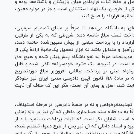
ل بر حفظ ثبات قراردادی میان بازیکنان و باشگاه‌ها بوده و
یکی از طرفین، یک نهاد استثنائی است و جز در موارد معین،
انبه، قرارداد را فسخ کنند.
ه‌ای به باشگاه می‌دهد تا صرفاً بر مبنای تصمیم سرمربی،
 پرداخت نصف مبلغ خاتمه دهد. شروطی که به یکی از طرفین
رارداد را با پرداخت مبلغی از پیش تعیین‌شده خاتمه دهد،
میز و متقابل باشد نه ابزار تحمیل یک‌جانبۀ ارادۀ یکی از
 موردبحث، صرفاً به نفع باشگاه پیش‌بینی شده و هیچ حق
ده است؛ در نتیجه، یک «شرط خودسرانه» تلقی شده و قابل
اه مبنی بر پرداخت مبالغی افزون‌بر مبلغ موردتصریح
تجدیدنظرخوانده، برابر قاعدۀ بنیادین بار اثبات که در مادۀ ۱۹۸ قانون آیین دادرسی مدنی ایران نیز جلوه‌گر
بت شد، اصل بر بقای آن است؛ مگر این که خلاف آن ثابت
تجدیدنظرخواهی و نه در جلسۀ دادرسی در مرحلۀ استیناف،
اً به دو فقره سند حسابداری داخلی که آن نیز در بازه زمانی
ه است. شایان ذکر است که اثبات پرداخت دستمزد باید از
رد و اسناد داخلی که آن نیز پس از طرح دعوا، تنظیم شده،
شگاه مبنی بر نپرداختن بدهی مالیاتی از سوی بازیکن، لازم