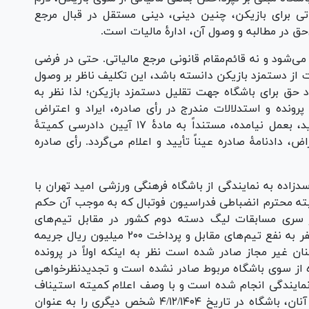
ی برای بازیکن، چنین دینی، دینی مستقل در قبال مرجع
‌حق در مطالبه و وصول آن، ادارۀ مالیات است.
می‌شود و نه قائم‌مقام قانونی مرجع مالیاتی. حتی در فرضی
ت از دستمزد بازیکن دانسته باشد، این تکلیف ناظر بر وصول
 حق برای باشگاه جهت تقلیل دستمزد بازیکن؛ لذا نظر به
ونده و استدلالات مندرج در رأی صادره، ایراد و اعتراض
مؤثری که خدشه بر دادنامۀ معترضٌ‌عنه وارد نماید، بعمل نیامده، مستنداً به مادۀ ۱۷ آیین دادرسی کمیتۀ
 دادنامۀ صادره عیناً تأیید و اعلام می‌گردد. رأی صادره
اده به نمایندگی از باشگاه فرهنگی ورزشی امید تهران با
یته محترم انضباطی فدراسیون فوتبال که به موجب آن حکم
از سری مسابقات لیگ دسته دوم کشور در مقابل تیم‌های
سپیدرود رشت و ملوان بوشهر با نتیجه سه بر صفر به نفع تیم‌های مقابل و پرداخت ۲۰۰ میلیون ریال جریمه
 غیر مجاز صادر شده است نظر به اینکه اولاً در پرونده
ه از سوی باشگاه مربوط صادر نشده است و تجدیدنظرخواهی
ی نمایندگی انجام شده است و با وصف اعلام کمیته استیناف
به باشگاه امید تهران دائر بر ارائه برگ نمایندگی آنان، باشگاه در تاریخ ۴/۱۲/۱۴۰۴ شخص دیگری را به عنوان