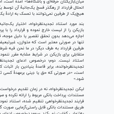
میان]بازیکنان حرفه‌ای و باشگاه‌ها» آمده است، اص
انحلال قرارداد از رهگذر فسخ یک‌جانبۀ آن توسط 
هیچ‌یک از طرفین نمی‌توانند با تمسک به ارادۀ یک‌ج
بند مورد استناد تجدیدنظرخواه، اختیار یک‌جانب
بازیکن را از لیست خارج نموده و قرارداد را با
اجازه می‌دهد بدون تحقق تقصیر یا دلیل موجه، ق
تنها در صورتی معتبر است که متوازن، غیرتبعیض‌آ
طرفین قرارداد به طرف دیگر؛ در ما نحن فیه شرط
متقابلی برای بازیکن در شرایط مشابه مقرر ننمو
استناد نیست. دوم؛ درخصوص ادعای تجدیدنظرخو
است، «در صورتی که حق یا دِینی برعهدۀ کسی ثا
شود.»
لیکن تجدیدنظرخواه، نه در زمان تقدیم درخواست 
مستندات پرداخت بانکی مربوط را ارائه نکرده و صرف
فرایند تجدیدنظرخواهی تنظیم شده، استناد نمود
طریق مستندات بانکی قابل راستی‌آزمایی صورت گی
به‌تنهایی کفایت نمی‌کند. سوم؛ درخصوص ادعای با