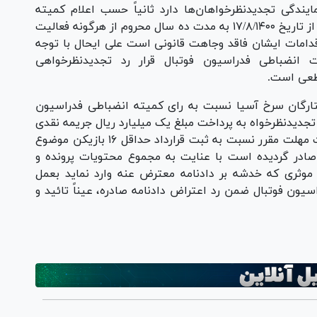
یندگی تجدیدنظرخواهان‌ها دارد ثانیاً حسب اعلام کمیته
محترم اخلاق فدراسیون فوتبال، آقای سعید طرزی از تاریخ ۱۷/۸/۱۴۰۰ به مدت ده سال محروم از هرگونه فعالیت
اقدامات ایشان فاقد وجاهت قانونی است علی ایحال با توجه
ذکور مستنداً به ماده ۱۰۶ مقررات انضباطی فدراسیون فوتبال قرار رد تجدیدنظرخواهی
قطعی است.
رگان سرخ آسیا نسبت به رای کمیته انضباطی فدراسیون
جدیدنظرخواه به پرداخت مبلغ یک میلیارد ریال جریمه نقدی
به دلیل نقض اصول کلی رفتار از طریق عدم رعایت مهلت مقرر نسبت به ثبت قرارداد حداقل ۱۶ بازیکن موضوع
ارداد‌ها صادر گردیده است با عنایت به مجموع محتویات پرونده و
 موثری که خدشه بر دادنامه معترض عنه وارد نماید بعمل
مقررات انضباطی فدراسیون فوتبال ضمن رد اعتراض دادنامه صادره، عیناً تائید و