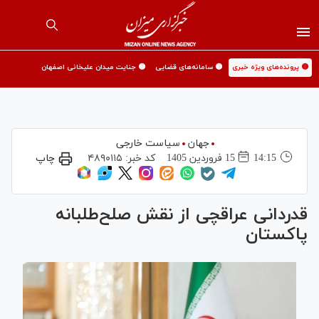
🟡 پرونده‌های ویژه خبری
🟡 سامانه‌های قضایی
🟡 جنایت میدان علیخانی اصفهان
جهان
سیاست خارجی
14:15
15 فروردين 1405
کد خبر:
۴۸۹۰۱۱۵
چاپ
قدردانی عراقچی از نقش صلح‌طلبانه
پاکستان