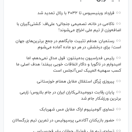
قرارداد وینیسیوس تا ۲۰۳۲ با رئال‌ تمدید شد
ناکامی در خانه، تصمیمی جنجالی؛ علی‌اف: کشتی‌گیران با
اضافه‌وزن از تیم ملی اخراج می‌شوند!
رستمیان: هدفم تثبیت جایگاهم در جمع برترین‌های جهان
است/ برای درخشش در هر دو ماده آماده می‌شوم
رئیس فدراسیون بدمینتون: قول مدال نمی‌دهم، اما
امیدوارم در ناگویا و داکار اتفاقات خوبی بیفتد/ هدف اصلی ما
کسب سهمیه المپیک لس‌آنجلس است
پیروزی پُرگل استقلال مقابل همنام خوزستانی
پایان رقابت دوومیدانی‌کاران ایران در جام بلاروس/ زارعی
برترین ورزشکار جام شد
تساوی آلومینیوم اراک مقابل مس شهربابک
حضور بازیکنان آکادمی پرسپولیس در تمرین تیم بزرگسالان
تساوی تیم ملی فوتبال جوانان برابر فجرسپاسی