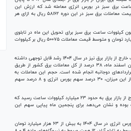
۱ میلیون کیلووات ساعت برق سبز در بورس انرژی معامله شد که ارزش این
معاملات به ۸۲۸۶ میلیارد تومان رسید. متوسط قیمت معاملات برق سبز در این دوره ۵۸۱۶۲ ریال به ازای هر
ر اسفند ماه سال ۱۴۰۴، حدود ۱۲۰ میلیون کیلووات ساعت برق سبز برای تحویل این ماه در تابلوی
سبز بورس انرژی معامله شد که ارزش آن ۶۰۰ میلیارد تومان و متوسط قیمت معاملات ۵۰۰۷۵ ریال بر کیلووات
در همین حال، آمار‌ها نشان می‌دهد سهم معاملات خارج از بازار برق نیز در سال ۱۴۰۴ رشد قابل توجهی داشته
است. بر این اساس، از ابتدای سال جاری تا پایان اسفند ماه، ۳۸ درصد از کل معاملات برق کشور از طریق
قرارداد‌های دوجانبه انجام شده است. حجم این معاملات به
بیش از ۱۴۳ میلیارد کیلووات ساعت رسیده که از این میزان، ۳۰ درصد سهم بورس انرژی و ۸ درصد سهم
در اسفند ماه ۱۴۰۴ نیز مجموع حجم معاملات خارج از بازار برق به حدود ۲۳ میلیارد کیلووات ساعت رسید که
ن ماه بوده و نشان می‌دهد برای پنجمین ماه پیاپی سهم این
بر اساس این گزارش، ارزش ریالی کل معاملات بورس انرژی در سال ۱۴۰۴ به بیش از ۶۳ هزار میلیارد تومان
(۶۳ همت) رسید. از این میزان، حدود ۲۴ همت مربوط به تابلو آزاد، ۱۲ همت مربوط به نیروگاه‌های ماده ۴ و ۸