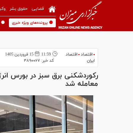
قضایی
حقوق بشر
وکی
🟡 پرونده‌های ویژه خبری
🟡 
اقتصاد
اقتصاد
11:59
15 فروردين 1405
ایران
کد خبر:
۴۸۹۰۰۶۷
معامله شد