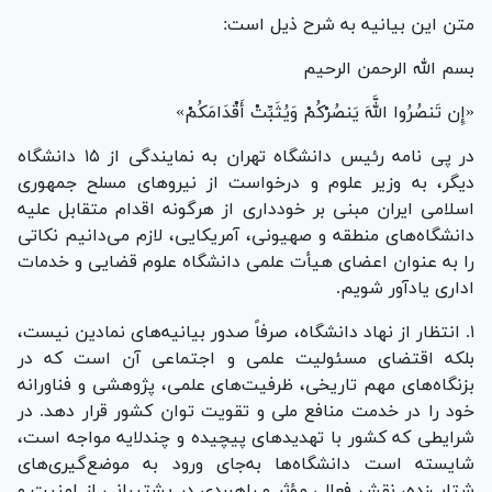
متن این بیانیه به شرح ذیل است:
بسم الله الرحمن الرحیم
«إِن تَنصُرُوا اللَّهَ یَنصُرْکُمْ وَیُثَبِّتْ أَقْدَامَکُمْ»
در پی نامه رئیس دانشگاه تهران به نمایندگی از ۱۵ دانشگاه
دیگر، به وزیر علوم و درخواست از نیرو‌های مسلح جمهوری
اسلامی ایران مبنی بر خودداری از هرگونه اقدام متقابل علیه
دانشگاه‌های منطقه و صهیونی، آمریکایی، لازم می‌دانیم نکاتی
را به عنوان اعضای هیأت علمی دانشگاه علوم قضایی و خدمات
اداری یادآور شویم.
١. انتظار از نهاد دانشگاه، صرفاً صدور بیانیه‌های نمادین نیست،
بلکه اقتضای مسئولیت علمی و اجتماعی آن است که در
بزنگاه‌های مهم تاریخی، ظرفیت‌های علمی، پژوهشی و فناورانه
خود را در خدمت منافع ملی و تقویت توان کشور قرار دهد. در
شرایطی که کشور با تهدید‌های پیچیده و چندلایه مواجه است،
شایسته است دانشگاه‌ها به‌جای ورود به موضع‌گیری‌های
شتاب‌زده، نقش فعال، مؤثر و راهبردی در پشتیبانی از امنیت و