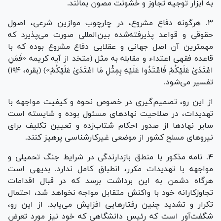
به ابزار توجیه تجاوز و خشونت مصون بمانند.
٣. هرگونه دفاع مشروع، در چارچوب موازین شرعی، اصول
حقوقی و قواعد پذیرفته‌شده بین‌المللی صورت می‌پذیرد که
مهمترین آن اصل جهانی و عقلایی دفاع مشروع بوده که با
قاعده فقهی اعتداء و مقابله به مثل (متخد از آیه کریمه «فَمَنِ
اعْتَدَىٰ عَلَیْکُمْ فَاعْتَدُوا عَلَیْهِ بِمِثْلِ مَا اعْتَدَىٰ عَلَیْکُمْ») (بقره، ١٩۴)
تفسیر می‌شود.
از این رو، تصمیم‌گیری در خصوص نحوه و کیفیت مواجهه با
تهدیدات، در صلاحیت نهاد‌های مسئول بوده و شایسته است
سایر نهاد‌ها از صدور احکام شتاب‌زده و تعیین تکلیف برای
نیرو‌های مسلح کشور از موضعی غیرکارشناسی پرهیز کنند.
۴. نامه مذکور با منطق بازدارندگی در شرایط جنگ تحمیلی و
مواجهه با تهدیدات مکرر، انطباق کامل ندارد. بدیهی است
هرگاه دشمن به این برداشت برسد که در قبال اقدامات
تجاوزکارانه خود با واکنش متقابل مواجه نخواهد شد، احتمال
تکرار و تشدید چنین رفتار‌هایی افزایش می‌یابد. از این رو،
شگفت‌آور است که رئیس دانشگاهی که خود نیز مورد تعرض