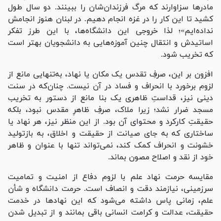
مادر‌ها سزاوارند که مرگ فرزندان‌شان را ببینند. دو سال طول
کشید تا این کار را در غزه انجام دهیم. در لبنان هنوز انجامش
نداده‌ایم»؛ لذا خروجی این دانشگاه‌ها، با این طرز تفکر
اساتیدش و انتقال چنین آموزه‌هایی به دانشجویان بهتر است
که تخریب شود.
افزون بر این، صرفِ تقدس یک مکان یا نهاد، به‌تنهایی مانع از
لزوم برخورد با انحراف و فساد در آن نیست. چنان‌که در سنت
دینی نیز، قداستِ ظاهری یک بنا مانع از دستور به تخریب
مسجد ضرار نشد؛ زیرا ملاک، صرفِ ظاهرِ مقدس نبود، بلکه
حقیقتِ کارکرد و محتوای آن بود. از این منظر نیز، هر نهاد یا
ساختاری که به جای صیانت از حقیقت و اخلاق، به بازتولید
خشونت و انحراف کمک کند، نمی‌تواند تنها با عنوان و ظاهر
خود از نقد و اصلاح مصون بماند.
مقایسه حرمت نهاد علم با لزوم دفاع از امنیت و تمامیت
سرزمینی، نیازمند دقت و انصاف است. حرمت دانشگاه و شأن
علم، زمانی پاس داشته می‌شود که این نهاد‌ها در خدمت
حقیقت، عدالت و کرامت انسانی باقی بمانند و از تبدیل شدن