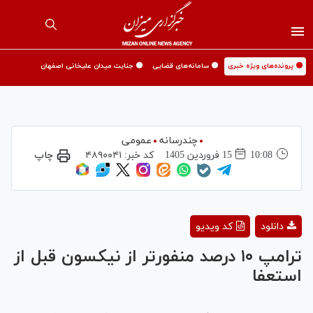
🟡 پرونده‌های ویژه خبری
🟡 سامانه‌های قضایی
🟡 جنایت میدان علیخانی اصفهان
چندرسانه
عمومی
10:08
15 فروردين 1405
کد خبر:
۴۸۹۰۰۴۱
چاپ
Play
دانلود
کد ویدیو
Video
ترامپ ۱۰ درصد منفورتر از نیکسون قبل از
استعفا