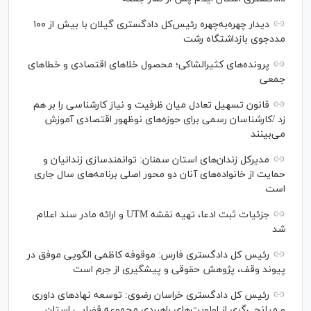
دیدار چهره‌به‌چهره رئیس‌کل دادگستری گیلان با بیش از ۱۰۰
مددجوی بازداشتگاه رشت
پرونده‌های کثیرالشاکی؛ محصول خلا‌های اقتصادی و خطا‌های
جمعی
قانون تسهیل تعادل میان ظرفیت و نیاز کارشناسی را بر هم
زد /کارشناسان رسمی برای حوزه‌های نوظهور اقتصادی آموزش
می‌بینند
مدیرکل زندان‌های استان سمنان: توانمندسازی زندانیان و
حمایت از خانواده‌های آنان دو محور اصلی برنامه‌های سال جاری
است
جزئیات ثبت ادعا، تهیه نقشه UTM و ارائه مادر سند اعلام
شد
رئیس کل دادگستری فارس: موقوفه کاظمی الگویی موفق در
پیوند وقف، پژوهش حقوقی و پیشگیری از جرم است
رئیس کل دادگستری خراسان رضوی: توسعه نهاد‌های داوری
و میانجی‌گری از اولویت‌های راهبردی مجموعه قضایی استان