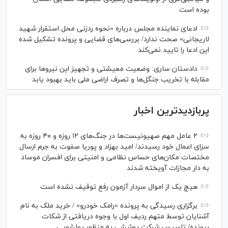
بوده است
ادعای نماینده مجلس درباره «نحوه ردزنی محل استقرار شهید
لاریجانی» صحت ندارد/ بررسی‌های قضایی و پرونده تشکیل شده
این ادعا را تایید نمی‌کند
دادستان ساری: وضعیت معیشتی و تجهیز این نیرو‌ها برای
مقابله با تخریب جنگل‌ها و تصرف اراضی ملی باید بهبود یابد
پربازدیدترین اخبار
۲ عامل مهم صهیونیست‌ها در جنگ‌های ۱۲ روزه و ۴۰ روزه به
سزای اعمال خود رسیدند/ امید بهزاد و پوریا صفوت به جرم ارسال
مختصات مکان‌های حساس نظامی و امنیتی برای افسران موساد
به دار مجازات آویخته شدند
هیچ یک از اموال سردار آزمون رفع توقیف نشده است
برگزاری رسیدگی به پرونده «رامک خودرو» / خرید ملک به نام
آشنایان توسط متهم ردیف اول با وجوه دریافتی از شکات
پرونده/ تاسیس شرکت پوششی به منظور پولشویی