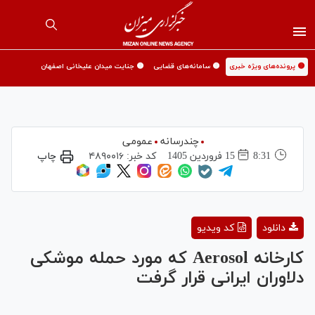
🟡 پرونده‌های ویژه خبری
🟡 سامانه‌های قضایی
🟡 جنایت میدان علیخانی اصفهان
چندرسانه
عمومی
8:31
15 فروردين 1405
کد خبر:
۴۸۹۰۰۱۶
چاپ
Play
دانلود
کد ویدیو
Video
کارخانه Aerosol که مورد حمله موشکی
دلاوران ایرانی قرار گرفت