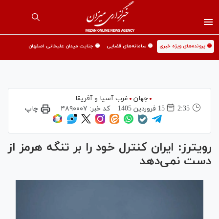
🟡 پرونده‌های ویژه خبری
🟡 سامانه‌های قضایی
🟡 جنایت میدان علیخانی اصفهان
جهان
غرب آسیا و آفریقا
2:35
15 فروردين 1405
کد خبر:
۴۸۹۰۰۰۷
چاپ
رویترز: ایران کنترل خود را بر تنگه هرمز از
دست نمی‌دهد