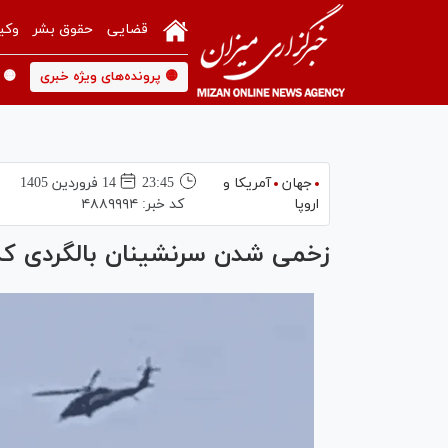
قضایی
حقوق بشر
وکی
🟡 پرونده‌های ویژه خبری
🟡 
جهان
آمریکا و
23:45
14 فروردين 1405
اروپا
کد خبر:
۴۸۸۹۹۹۴
زخمی شدن سرنشینان بالگردی که 