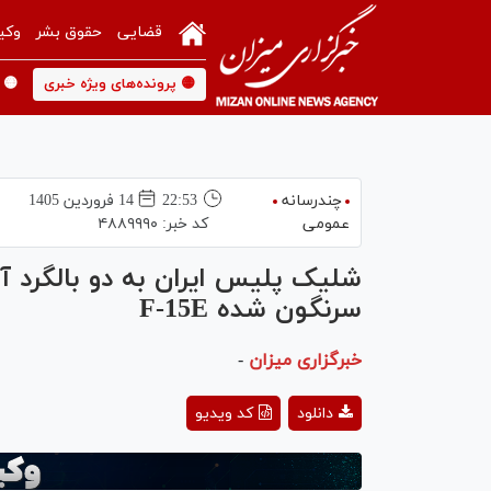
قضایی
حقوق بشر
وکی
🟡 پرونده‌های ویژه خبری
🟡 
چندرسانه
22:53
14 فروردين 1405
عمومی
کد خبر:
۴۸۸۹۹۹۰
شلیک پلیس ایران به دو بالگرد 
سرنگون شده F-15E
خبرگزاری میزان
-
ay
دانلود
کد ویدیو
deo