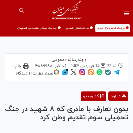
🟡 پرونده‌های ویژه خبری
🟡 سامانه‌های قضایی
🟡 جنایت میدان علیخانی اصفهان
چندرسانه
عمومی
22:42
14 فروردين 1405
کد خبر:
۴۸۸۹۹۸۸
چاپ
تعداد نظرات:
۱ دیدگاه
Play
دانلود
کد ویدیو
Video
بدون تعارف با مادری که ۸ شهید در جنگ
تحمیلی سوم تقدیم وطن کرد