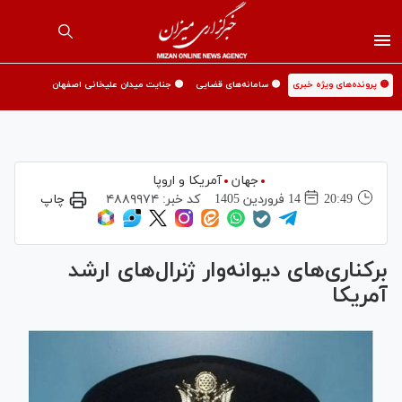
🟡 پرونده‌های ویژه خبری
🟡 سامانه‌های قضایی
🟡 جنایت میدان علیخانی اصفهان
جهان
آمریکا و اروپا
20:49
14 فروردين 1405
کد خبر:
۴۸۸۹۹۷۴
چاپ
برکناری‌های دیوانه‌وار ژنرال‌های ارشد
آمریکا