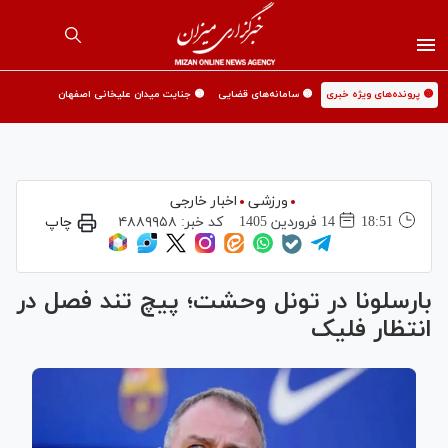
🟡 پرونده‌های ویژه خبری
🟡 سامانه‌های قضایی
🟡 جنایت میدان علیخانی اصفهان
ورزشی
اخبار خارجی
18:51
14 فروردين 1405
کد خبر:
۴۸۸۹۹۵۸
چاپ
بارسلونا در تونل وحشت؛ پیچ تند فصل در
انتظار فلیک