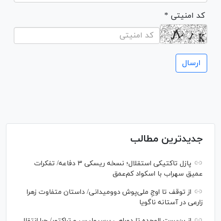
* کد امنیتی
جدیدترین مطالب
پازل تاکتیکی استقلال؛ نسخه ریسکی ۳ دفاعه/ تفکرات
عمیق سهراب با اسکواد کم‌عمق
از توقف تا اوجِ ملی‌پوش دوومیدانی/ داستان متفاوت زهرا
زارعی در آستانه ناگویا
از بن‌بست الوحده تا دوراهی پرسپولیس و تراکتور/ چرا انتقال