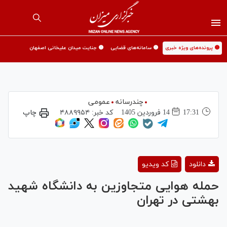
🟡 پرونده‌های ویژه خبری
🟡 سامانه‌های قضایی
🟡 جنایت میدان علیخانی اصفهان
چندرسانه
عمومی
17:31
14 فروردين 1405
کد خبر:
۴۸۸۹۹۵۴
چاپ
Play
دانلود
کد ویدیو
Video
حمله هوایی متجاوزین به دانشگاه شهید
بهشتی در تهران