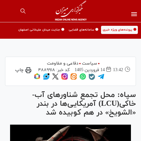
🟡 پرونده‌های ویژه خبری
🟡 سامانه‌های قضایی
🟡 جنایت میدان علیخانی اصفهان
سیاست
دفاعی و مقاومت
13:42
14 فروردين 1405
کد خبر:
۴۸۸۹۹۱۸
چاپ
سپاه: محل تجمع شناورهای آب-
خاکی(LCU) آمریکایی‌ها در بندر
«الشویخ» در هم کوبیده شد