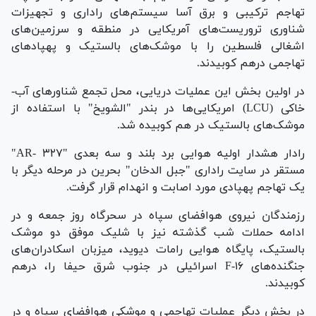
تهاجم ترکیبی و برق آسا سیستم‌های راداری و تجهیزات
شناوری تروریست‌های آمریکایی در منطقه و سرزمین‌های
اشغالی فلسطین را با موشک‌های بالستیک و پهپاد‌های
تهاجمی درهم کوبیدند.
در اولین بخش این عملیات دریایی، محل تجمع شناور‌های آب-
خاکی (LCU) امریکایی‌ها در بندر "الشویخ" با استفاده از
موشک‌های بالستیک در هم کوبیده شد.
رادار هشدار اولیه هوایی برد بلند و سه بعدی "AR- ۳۲۷"
مستقر در سایت راداری "جبل الدخان" بحرین در مرحله دیگر با
یک تهاجم پهپادی مورد اصابت و انهدام قرار گرفت.
رزمندگان نیروی هوافضای سپاه در سحرگاه روز جمعه و در
ادامه حملات شب گذشته نیز با شلیک موفق دو موشک
بالستیک، پایگاه هوایی رامات دیوید، میزبان اسکادران‌های
جنگنده‌های F-۱۶ اسرائیلی در جنوب شرق حیفا را، درهم
کوبیدند.
در بخش دیگر عملیات تهاجمی و موشکی هوافضای سپاه و در