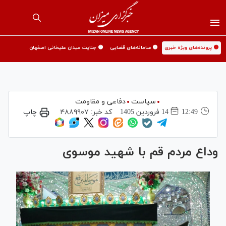
🟡 پرونده‌های ویژه خبری
🟡 سامانه‌های قضایی
🟡 جنایت میدان علیخانی اصفهان
سیاست
دفاعی و مقاومت
12:49
14 فروردين 1405
کد خبر:
۴۸۸۹۹۰۷
چاپ
وداع مردم قم با شهید موسوی