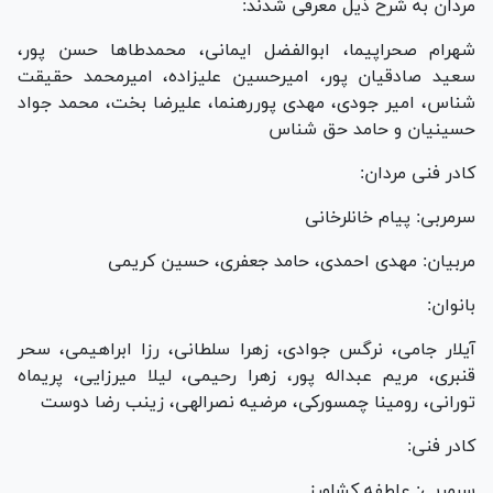
مردان به شرح ذیل معرفی شدند:
شهرام صحراپیما، ابوالفضل ایمانی، محمدطا‌ها حسن پور،
سعید صادقیان پور، امیرحسین علیزاده، امیرمحمد حقیقت
شناس، امیر جودی، مهدی پوررهنما، علیرضا بخت، محمد جواد
حسینیان و حامد حق شناس
کادر فنی مردان:
سرمربی: پیام خانلرخانی
مربیان: مهدی احمدی، حامد جعفری، حسین کریمی
بانوان:
آیلار جامی، نرگس جوادی، زهرا سلطانی، رزا ابراهیمی، سحر
قنبری، مریم عبداله پور، زهرا رحیمی، لیلا میرزایی، پریماه
تورانی، رومینا چمسورکی، مرضیه نصرالهی، زینب رضا دوست
کادر فنی:
سرمربی: عاطفه کشاورز