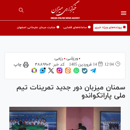
🟡 پرونده‌های ویژه خبری
🟡 سامانه‌های قضایی
🟡 جنایت میدان علیخانی اصفهان
ورزشی
رزمی
12:04
14 فروردين 1405
کد خبر:
۴۸۸۹۹۰۲
چاپ
سمنان میزبان دور جدید تمرینات تیم
ملی پاراتکواندو