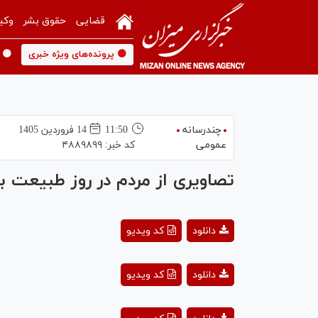
قضایی
حقوق بشر
وکی
🟡 پرونده‌های ویژه خبری
🟡 
چندرسانه
11:50
14 فروردين 1405
عمومی
کد خبر:
۴۸۸۹۸۹۹
تصاویری از مردم در روز طبیعت 
ay
دانلود
کد ویدیو
deo
ay
دانلود
کد ویدیو
deo
ay