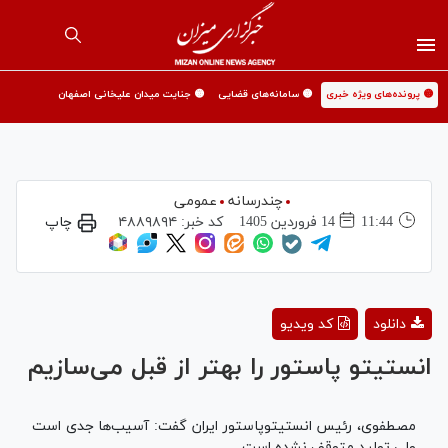
🟡 پرونده‌های ویژه خبری
🟡 سامانه‌های قضایی
🟡 جنایت میدان علیخانی اصفهان
چندرسانه
عمومی
11:44
14 فروردين 1405
کد خبر:
۴۸۸۹۸۹۴
چاپ
Play
دانلود
کد ویدیو
Video
انستیتو پاستور را بهتر از قبل می‌سازیم
مصطفوی، رئیس انستیتوپاستور ایران گفت: آسیب‌ها جدی است
ولی تولید متوقف نشده است.