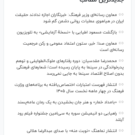
جدیدترین مطالب
معاون رسانه‌ای وزیر فرهنگ: خبرنگاران اجازه ندادند حقیقت
ایران در هیاهوی عملیات روانی دشمن گم شود
بازگشت مسعود اطیابی با «نسخهٔ آزمایشی» به تلویزیون
معاون صدا: خبر، ستون اعتماد عمومی و رکن مرجعیت
رسانه‌ای است
محمدرضا مقدسیان: دوره رفتارهای ملوک‌الطوایفی و توهم
پدرخواندگی در سینما به پایان رسیده است/ شعارهای فرهنگی
بدون اصلاح اقتصاد سینما به جایی نمی‌رسد
انتشار فهرست اعتبارات اختصاص‌یافته به برنامه‌های وزارت
فرهنگ در چهار ماهه نخست سال ۱۴۰۵
«بامداد خمار» و هنر جان بخشیدن به یک رمان عامه‌پسند
راهیابی دو انیمیشن سوره به سی‌امین جشنواره فیلم رود
آیلند
انتشار نماهنگ «نوبت منه» با صدای عبدالرضا هلالی