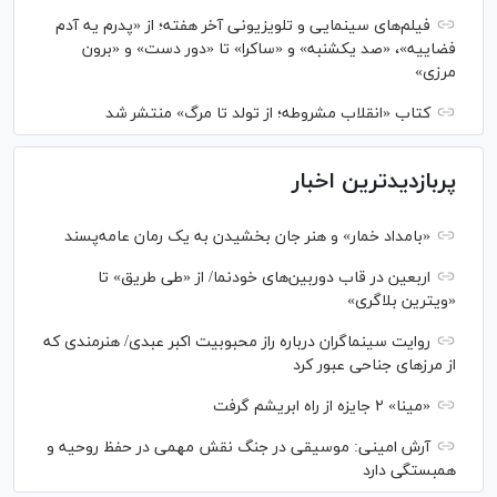
فیلم‌های سینمایی و تلویزیونی آخر هفته؛ از «پدرم یه آدم
فضاییه»، «صد یکشنبه» و «ساکرا» تا «دور دست» و «برون
مرزی»
کتاب «انقلاب مشروطه؛ از تولد تا مرگ» منتشر شد
پربازدیدترین اخبار
«بامداد خمار» و هنر جان بخشیدن به یک رمان عامه‌پسند
اربعین در قاب دوربین‌های خودنما/ از «طی طریق» تا
«ویترین بلاگری»
روایت سینماگران درباره راز محبوبیت اکبر عبدی/ هنرمندی که
از مرزهای جناحی عبور کرد
«مینا» ۲ جایزه از راه ابریشم گرفت
آرش امینی: موسیقی در جنگ نقش مهمی در حفظ روحیه و
همبستگی دارد