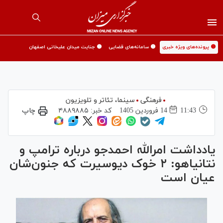
🟡 پرونده‌های ویژه خبری
🟡 سامانه‌های قضایی
🟡 جنایت میدان علیخانی اصفهان
فرهنگی
سینما،‌ تئاتر و تلویزیون
11:43
14 فروردين 1405
کد خبر:
۴۸۸۹۸۸۵
چاپ
یادداشت امرالله احمدجو درباره ترامپ و
نتانیاهو: ۲ خوک دیوسیرت که جنون‌شان
عیان است