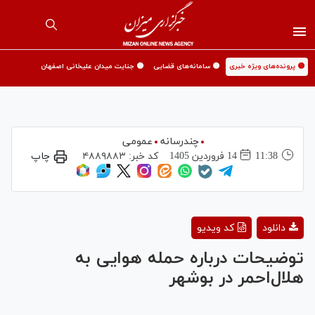
🟡 پرونده‌های ویژه خبری
🟡 سامانه‌های قضایی
🟡 جنایت میدان علیخانی اصفهان
چندرسانه
عمومی
11:38
14 فروردين 1405
کد خبر:
۴۸۸۹۸۸۳
چاپ
Play
دانلود
کد ویدیو
Video
توضیحات درباره حمله هوایی به
هلال‌احمر در بوشهر